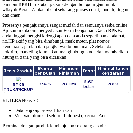
jaminan BPKB truk atau pickup dengan bunga ringan untuk
wilayah Berau. Ajukan disini sekarang proses cepat, mudah, ringan
dan aman.
Prosesnya pengajuannya sangat mudah dan semuanya serba online.
Ajukankredit.com menyediakan Form Pengajuan Gadai BPKB,
anda tinggal mengisi kelengkapan data anda seperti nama, alamat,
no.HP aktif yang bisa dihubungi, merk motor, plat nomor
kendaraan, jumlah dan jangka waktu pinjaman. Setelah data
terkirim, marketing kami akan menghubungi anda dan memberikan
hitungan dana yang bisa dicairkan.
Bunga
Minimum
Minimal tahun
Jenis Produk
Tenor
per bulan
Pinjaman
kendaraan
6-60
0,98%
20 Juta
2009
BPKB
bulan
TRUK/PICKUP
KETERANGAN :
Data lengkap proses 1 hari cair
Melayani domisili seluruh Indonesia, kecuali Aceh
Berminat dengan produk kami, ajukan sekarang disini :