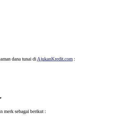
jaman dana tunai di
AjukanKredit.com
:
r
merk sebagai berikut :