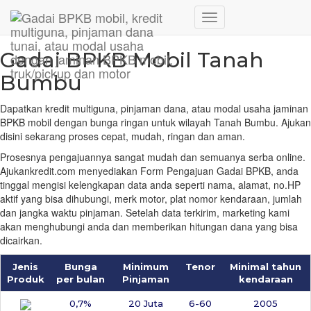
Hubungi WA Kami
Home
/
Jaringan
/
Gadai BPKB Mobil Tanah Bumbu
Toggle
Navigation
Gadai BPKB Mobil Tanah
Bumbu
Dapatkan kredit multiguna, pinjaman dana, atau modal usaha jaminan
BPKB mobil dengan bunga ringan untuk wilayah Tanah Bumbu. Ajukan
disini sekarang proses cepat, mudah, ringan dan aman.
Prosesnya pengajuannya sangat mudah dan semuanya serba online.
Ajukankredit.com menyediakan Form Pengajuan Gadai BPKB, anda
tinggal mengisi kelengkapan data anda seperti nama, alamat, no.HP
aktif yang bisa dihubungi, merk motor, plat nomor kendaraan, jumlah
dan jangka waktu pinjaman. Setelah data terkirim, marketing kami
akan menghubungi anda dan memberikan hitungan dana yang bisa
dicairkan.
Jenis
Bunga
Minimum
Tenor
Minimal tahun
Produk
per bulan
Pinjaman
kendaraan
0,7%
20 Juta
6-60
2005