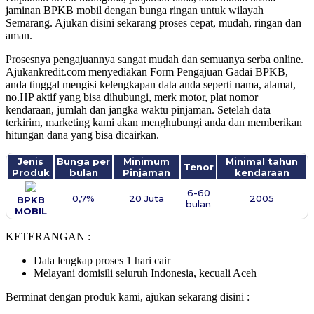
jaminan BPKB mobil dengan bunga ringan untuk wilayah
Semarang. Ajukan disini sekarang proses cepat, mudah, ringan dan
aman.
Prosesnya pengajuannya sangat mudah dan semuanya serba online.
Ajukankredit.com menyediakan Form Pengajuan Gadai BPKB,
anda tinggal mengisi kelengkapan data anda seperti nama, alamat,
no.HP aktif yang bisa dihubungi, merk motor, plat nomor
kendaraan, jumlah dan jangka waktu pinjaman. Setelah data
terkirim, marketing kami akan menghubungi anda dan memberikan
hitungan dana yang bisa dicairkan.
Jenis
Bunga per
Minimum
Minimal tahun
Tenor
Produk
bulan
Pinjaman
kendaraan
6-60
0,7%
20 Juta
2005
BPKB
bulan
MOBIL
KETERANGAN :
Data lengkap proses 1 hari cair
Melayani domisili seluruh Indonesia, kecuali Aceh
Berminat dengan produk kami, ajukan sekarang disini :