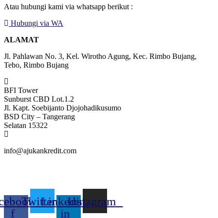
Atau hubungi kami via whatsapp berikut :
Hubungi via WA
ALAMAT
Jl. Pahlawan No. 3, Kel. Wirotho Agung, Kec. Rimbo Bujang,
Tebo, Rimbo Bujang
BFI Tower
Sunburst CBD Lot.1.2
Jl. Kapt. Soebijanto Djojohadikusumo
BSD City – Tangerang
Selatan 15322
info@ajukankredit.com
cebook-
Twitter
Linkedin-
Instagram
f
in