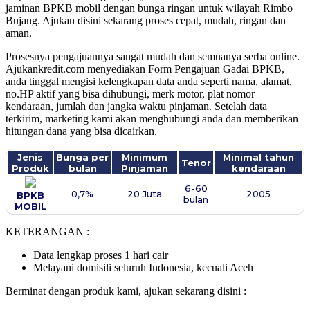
jaminan BPKB mobil dengan bunga ringan untuk wilayah Rimbo
Bujang. Ajukan disini sekarang proses cepat, mudah, ringan dan
aman.
Prosesnya pengajuannya sangat mudah dan semuanya serba online.
Ajukankredit.com menyediakan Form Pengajuan Gadai BPKB,
anda tinggal mengisi kelengkapan data anda seperti nama, alamat,
no.HP aktif yang bisa dihubungi, merk motor, plat nomor
kendaraan, jumlah dan jangka waktu pinjaman. Setelah data
terkirim, marketing kami akan menghubungi anda dan memberikan
hitungan dana yang bisa dicairkan.
Jenis
Bunga per
Minimum
Minimal tahun
Tenor
Produk
bulan
Pinjaman
kendaraan
6-60
0,7%
20 Juta
2005
BPKB
bulan
MOBIL
KETERANGAN :
Data lengkap proses 1 hari cair
Melayani domisili seluruh Indonesia, kecuali Aceh
Berminat dengan produk kami, ajukan sekarang disini :