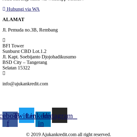
Hubungi via WA
ALAMAT
Jl. Pemuda no.3B, Rembang
BFI Tower
Sunburst CBD Lot.1.2
Jl. Kapt. Soebijanto Djojohadikusumo
BSD City – Tangerang
Selatan 15322
info@ajukankredit.com
cebook-
Twitter
Linkedin-
Instagram
f
in
© 2019 Ajukankredit.com all right reserved.