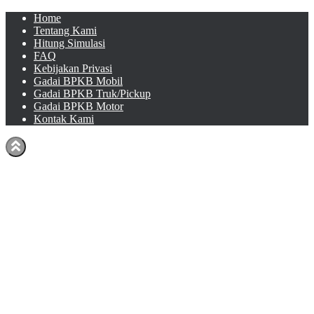
Home
Tentang Kami
Hitung Simulasi
FAQ
Kebijakan Privasi
Gadai BPKB Mobil
Gadai BPKB Truk/Pickup
Gadai BPKB Motor
Kontak Kami