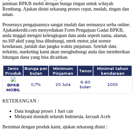
jaminan BPKB mobil dengan bunga ringan untuk wilayah
Rembang
. Ajukan disini sekarang proses cepat, mudah, ringan dan
aman.
Prosesnya pengajuannya sangat mudah dan semuanya serba online.
Ajukankredit.com menyediakan Form Pengajuan Gadai BPKB,
anda tinggal mengisi kelengkapan data anda seperti nama, alamat,
no.HP aktif yang bisa dihubungi, merk motor, plat nomor
kendaraan, jumlah dan jangka waktu pinjaman. Setelah data
terkirim, marketing kami akan menghubungi anda dan memberikan
hitungan dana yang bisa dicairkan.
Jenis
Bunga per
Minimum
Minimal tahun
Tenor
Produk
bulan
Pinjaman
kendaraan
6-60
0,7%
20 Juta
2005
BPKB
bulan
MOBIL
KETERANGAN :
Data lengkap proses 1 hari cair
Melayani domisili seluruh Indonesia, kecuali Aceh
Berminat dengan produk kami, ajukan sekarang disini :