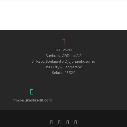
BFI Tower
Sunburst CBD Lot.1.2
Jl. Kapt. Soebijanto Djojohadikusumo
BSD City – Tangerang
Selatan 15322
info@ajukankredit.com