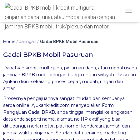
Hubungi WA Kami
TOGGL
Home
/
Jaringan
/
Gadai BPKB Mobil Pasuruan
Gadai BPKB Mobil Pasuruan
Dapatkan kredit multiguna, pinjaman dana, atau modal usaha
jaminan BPKB mobil dengan bunga ringan wilayah Pasuruan.
Ajukan disini sekarang proses cepat, mudah, ringan dan
aman.
Prosesnya pengajuannya sangat mudah dan semuanya
serba online. Ajukankredit.com menyediakan Form
Pengajuan Gadai BPKB, anda tinggal mengisi kelengkapan
data anda
seperti nama, alamat, no.HP aktif yang bisa
dihubungi, merk motor, plat nomor kendaraan, jumlah dan
jangka waktu pinjaman. Setelah data terkirim, marketing
kami akan
menghubungi anda dan memberikan hitungan