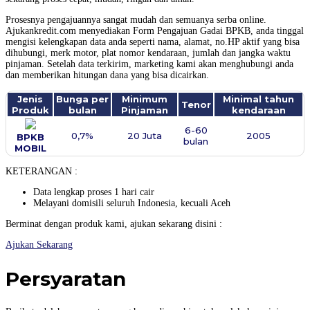
Prosesnya pengajuannya sangat mudah dan semuanya serba online.
Ajukankredit.com menyediakan Form Pengajuan Gadai BPKB, anda tinggal
mengisi kelengkapan data anda seperti nama, alamat, no.HP aktif yang bisa
dihubungi, merk motor, plat nomor kendaraan, jumlah dan jangka waktu
pinjaman. Setelah data terkirim, marketing kami akan menghubungi anda
dan memberikan hitungan dana yang bisa dicairkan.
Jenis
Bunga per
Minimum
Minimal tahun
Tenor
Produk
bulan
Pinjaman
kendaraan
6-60
0,7%
20 Juta
2005
BPKB
bulan
MOBIL
KETERANGAN :
Data lengkap proses 1 hari cair
Melayani domisili seluruh Indonesia, kecuali Aceh
Berminat dengan produk kami, ajukan sekarang disini :
Ajukan Sekarang
Persyaratan