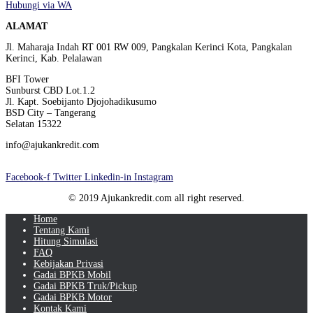
Hubungi via WA
ALAMAT
Jl. Maharaja Indah RT 001 RW 009, Pangkalan Kerinci Kota, Pangkalan
Kerinci, Kab. Pelalawan
BFI Tower
Sunburst CBD Lot.1.2
Jl. Kapt. Soebijanto Djojohadikusumo
BSD City – Tangerang
Selatan 15322
info@ajukankredit.com
Facebook-f
Twitter
Linkedin-in
Instagram
© 2019 Ajukankredit.com all right reserved.
Home
Tentang Kami
Hitung Simulasi
FAQ
Kebijakan Privasi
Gadai BPKB Mobil
Gadai BPKB Truk/Pickup
Gadai BPKB Motor
Kontak Kami