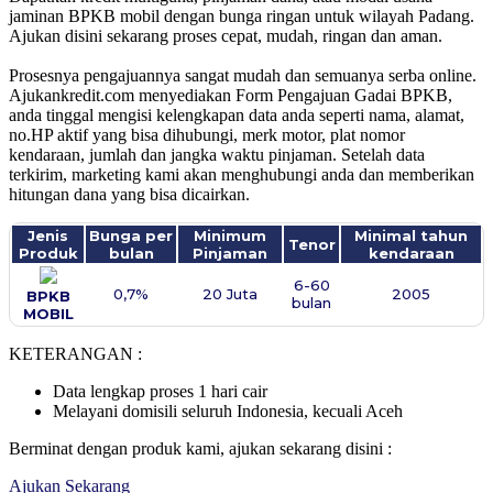
jaminan BPKB mobil dengan bunga ringan untuk wilayah Padang.
Ajukan disini sekarang proses cepat, mudah, ringan dan aman.
Prosesnya pengajuannya sangat mudah dan semuanya serba online.
Ajukankredit.com menyediakan Form Pengajuan Gadai BPKB,
anda tinggal mengisi kelengkapan data anda seperti nama, alamat,
no.HP aktif yang bisa dihubungi, merk motor, plat nomor
kendaraan, jumlah dan jangka waktu pinjaman. Setelah data
terkirim, marketing kami akan menghubungi anda dan memberikan
hitungan dana yang bisa dicairkan.
Jenis
Bunga per
Minimum
Minimal tahun
Tenor
Produk
bulan
Pinjaman
kendaraan
6-60
0,7%
20 Juta
2005
BPKB
bulan
MOBIL
KETERANGAN :
Data lengkap proses 1 hari cair
Melayani domisili seluruh Indonesia, kecuali Aceh
Berminat dengan produk kami, ajukan sekarang disini :
Ajukan Sekarang