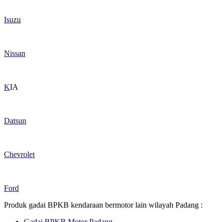
Isuzu
Nissan
K
IA
Datsun
Chevrolet
Ford
Produk gadai BPKB kendaraan bermotor lain wilayah Padang :
Gadai BPKB Motor Padang