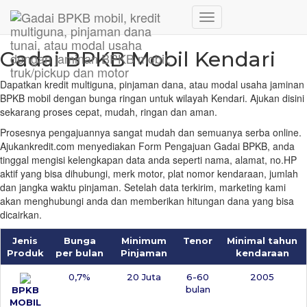
Hubungi WA Kami
Home
/
Jaringan
/
Gadai BPKB Mobil Kendari
Toggle
Navigation
Gadai BPKB Mobil Kendari
Dapatkan kredit multiguna, pinjaman dana, atau modal usaha jaminan
BPKB mobil dengan bunga ringan untuk wilayah Kendari
. Ajukan disini
sekarang proses cepat, mudah, ringan dan aman.
Prosesnya pengajuannya sangat mudah dan semuanya serba online.
Ajukankredit.com menyediakan Form Pengajuan Gadai BPKB, anda
tinggal mengisi kelengkapan data anda seperti nama, alamat, no.HP
aktif yang bisa dihubungi, merk motor, plat nomor kendaraan, jumlah
dan jangka waktu pinjaman. Setelah data terkirim, marketing kami
akan menghubungi anda dan memberikan hitungan dana yang bisa
dicairkan.
Jenis
Bunga
Minimum
Tenor
Minimal tahun
Produk
per bulan
Pinjaman
kendaraan
0,7%
20 Juta
6-60
2005
bulan
BPKB
MOBIL