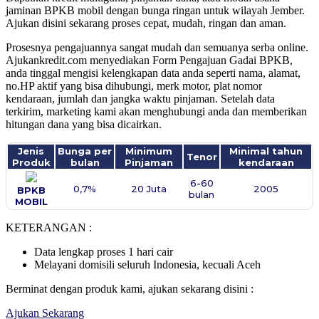
jaminan BPKB mobil dengan bunga ringan untuk wilayah Jember.
Ajukan disini sekarang proses cepat, mudah, ringan dan aman.
Prosesnya pengajuannya sangat mudah dan semuanya serba online.
Ajukankredit.com menyediakan Form Pengajuan Gadai BPKB,
anda tinggal mengisi kelengkapan data anda
seperti nama, alamat,
no.HP aktif yang bisa dihubungi, merk motor, plat nomor
kendaraan, jumlah dan jangka waktu pinjaman. Setelah data
terkirim, marketing kami akan
menghubungi anda dan memberikan
hitungan dana yang bisa dicairkan.
Jenis
Bunga per
Minimum
Minimal tahun
Tenor
Produk
bulan
Pinjaman
kendaraan
6-60
0,7%
20 Juta
2005
BPKB
bulan
MOBIL
KETERANGAN :
Data lengkap proses 1 hari cair
Melayani domisili seluruh Indonesia, kecuali Aceh
Berminat dengan produk kami, ajukan sekarang disini :
Ajukan Sekarang