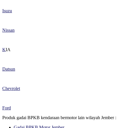
Isuzu
Nissan
K
IA
Datsun
Chevrolet
Ford
Produk gadai BPKB kendaraan bermotor lain wilayah Jember :
Gadai BPKB Motor Jember