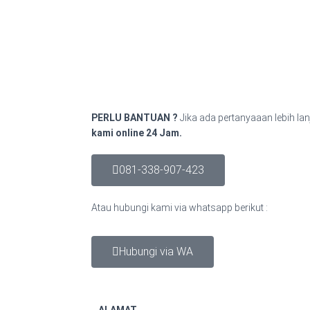
PERLU BANTUAN ?
Jika ada pertanyaaan lebih lan
kami online 24 Jam.
081-338-907-423
Atau hubungi kami via whatsapp berikut :
Hubungi via WA