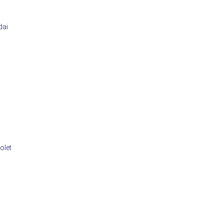
dai
olet