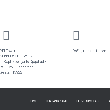
BFI Tower
info@ajukankredit.com
Sunburst CBD Lot.1.2
Jl. Kapt. Soebijanto Djojohadikusumo
BSD City – Tangerang
Selatan 15322
HOME
TENTANG KAMI
HITUNG SIMULASI
F