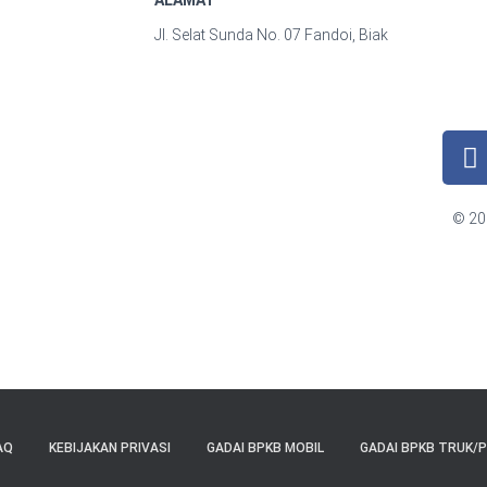
ALAMAT
Jl. Selat Sunda No. 07 Fandoi, Biak
© 201
AQ
KEBIJAKAN PRIVASI
GADAI BPKB MOBIL
GADAI BPKB TRUK/P