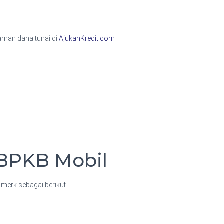
jaman dana tunai di
AjukanKredit.com
:
 BPKB Mobil
erk sebagai berikut :