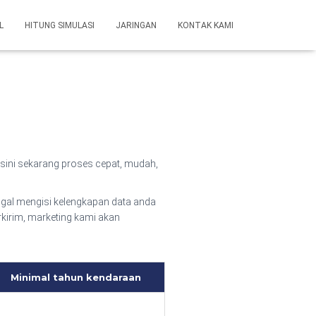
L
HITUNG SIMULASI
JARINGAN
KONTAK KAMI
sini sekarang proses cepat, mudah,
gal mengisi kelengkapan data anda
rkirim, marketing kami akan
Minimal tahun kendaraan