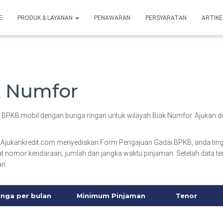
E
PRODUK & LAYANAN
PENAWARAN
PERSYARATAN
ARTIKE
k Numfor
 BPKB mobil dengan bunga ringan untuk wilayah Biak Numfor. Ajukan di
Ajukankredit.com menyediakan Form Pengajuan Gadai BPKB, anda ting
lat nomor kendaraan, jumlah dan jangka waktu pinjaman. Setelah data te
an.
nga per bulan
Minimum Pinjaman
Tenor