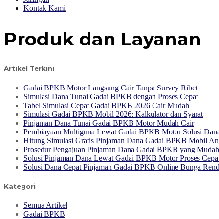
Kontak Kami
Produk dan Layanan
Artikel Terkini
Gadai BPKB Motor Langsung Cair Tanpa Survey Ribet
Simulasi Dana Tunai Gadai BPKB dengan Proses Cepat
Tabel Simulasi Cepat Gadai BPKB 2026 Cair Mudah
Simulasi Gadai BPKB Mobil 2026: Kalkulator dan Syarat
Pinjaman Dana Tunai Gadai BPKB Motor Mudah Cair
Pembiayaan Multiguna Lewat Gadai BPKB Motor Solusi Dana 
Hitung Simulasi Gratis Pinjaman Dana Gadai BPKB Mobil An
Prosedur Pengajuan Pinjaman Dana Gadai BPKB yang Mudah
Solusi Pinjaman Dana Lewat Gadai BPKB Motor Proses Cepa
Solusi Dana Cepat Pinjaman Gadai BPKB Online Bunga Ren
Kategori
Semua Artikel
Gadai BPKB