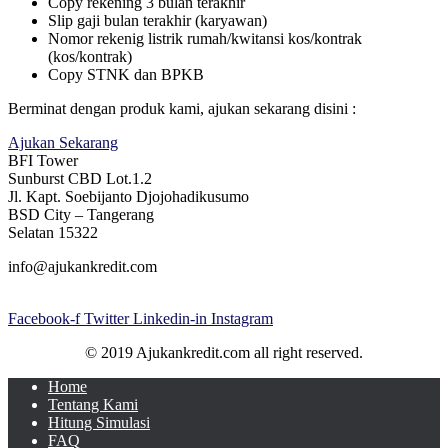
Copy rekening 3 bulan terakhir
Slip gaji bulan terakhir (karyawan)
Nomor rekenig listrik rumah/kwitansi kos/kontrak
(kos/kontrak)
Copy STNK dan BPKB
Berminat dengan produk kami, ajukan sekarang disini :
Ajukan Sekarang
BFI Tower
Sunburst CBD Lot.1.2
Jl. Kapt. Soebijanto Djojohadikusumo
BSD City – Tangerang
Selatan 15322
info@ajukankredit.com
Facebook-f
Twitter
Linkedin-in
Instagram
© 2019 Ajukankredit.com all right reserved.
Home
Tentang Kami
Hitung Simulasi
FAQ