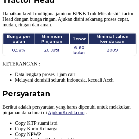
Tractor Head
Dapatkan kredit multiguna jaminan BPKB Truk Mitsubishi Tractor
Head dengan bunga ringan. Ajukan disini sekarang proses cepat,
mudah, ringan dan aman.
Bunga per
Minimum
Minimal tahun
Tenor
bulan
Pinjaman
kendaraan
6-60
0,98%
20 Juta
2009
bulan
KETERANGAN :
Data lengkap proses 1 jam cair
Melayani domisili seluruh Indonesia, kecuali Aceh
Persyaratan
Berikut adalah persyaratan yang harus dipenuhi untuk melakukan
pinjaman dana tunai di
AjukanKredit.com
:
Copy KTP suami istri
Copy Kartu Keluarga
Copy NPWP