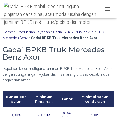
Hubungi WA Kami
TOGGL
Home
/
Produk dan Layanan
/
Gadai BPKB Truk/Pickup
/
Truk
Mercedes Benz
/
Gadai BPKB Truk Mercedes Benz Axor
Gadai BPKB Truk Mercedes
Benz Axor
Dapatkan kredit multiguna jaminan BPKB Truk Mercedes Benz Axor
dengan bunga ringan. Ajukan disini sekarang proses cepat, mudah,
ringan dan aman.
Bunga per
Minimum
Minimal tahun
Tenor
bulan
Pinjaman
kendaraan
6-60
0,98%
20 Juta
2009