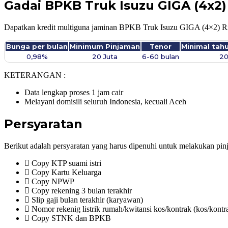
Gadai BPKB Truk Isuzu GIGA (4x2)
Dapatkan kredit multiguna jaminan BPKB Truk Isuzu GIGA (4×2) Rig
Bunga per bulan
Minimum Pinjaman
Tenor
Minimal tah
0,98%
20 Juta
6-60 bulan
2
KETERANGAN :
Data lengkap proses 1 jam cair
Melayani domisili seluruh Indonesia, kecuali Aceh
Persyaratan
Berikut adalah persyaratan yang harus dipenuhi untuk melakukan pin
Copy KTP suami istri
Copy Kartu Keluarga
Copy NPWP
Copy rekening 3 bulan terakhir
Slip gaji bulan terakhir (karyawan)
Nomor rekenig listrik rumah/kwitansi kos/kontrak (kos/kontr
Copy STNK dan BPKB