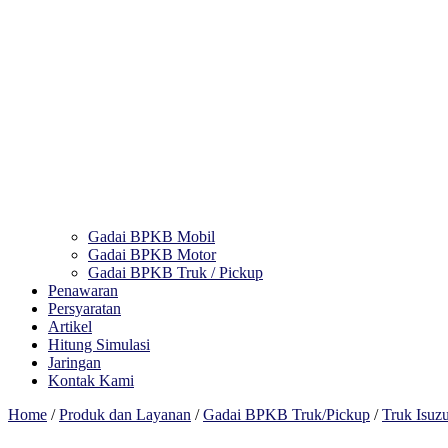
Gadai BPKB Mobil
Gadai BPKB Motor
Gadai BPKB Truk / Pickup
Penawaran
Persyaratan
Artikel
Hitung Simulasi
Jaringan
Kontak Kami
Home
/
Produk dan Layanan
/
Gadai BPKB Truk/Pickup
/
Truk Isuz