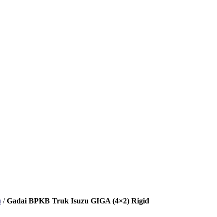
u
/
Gadai BPKB Truk Isuzu GIGA (4×2) Rigid