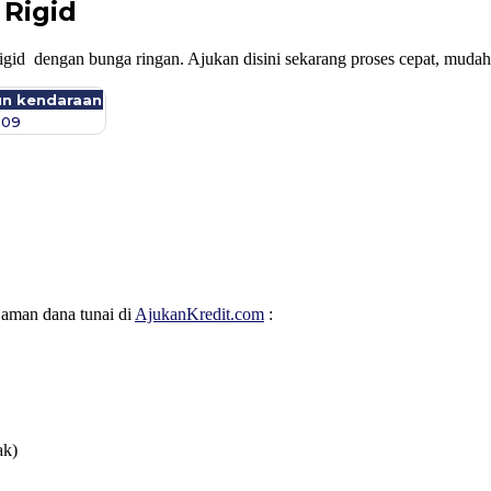
 Rigid
id dengan bunga ringan. Ajukan disini sekarang proses cepat, mudah
un kendaraan
009
jaman dana tunai di
AjukanKredit.com
:
ak)