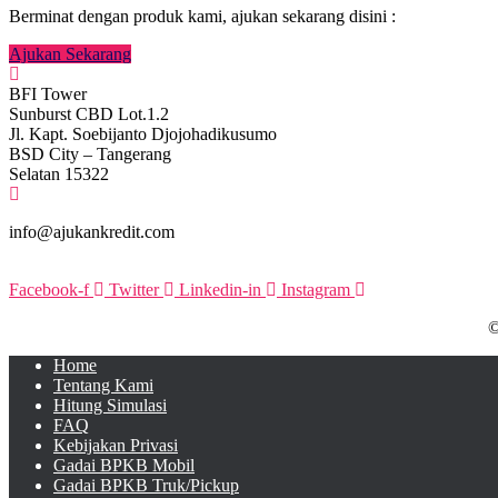
Berminat dengan produk kami, ajukan sekarang disini :
Ajukan Sekarang
BFI Tower
Sunburst CBD Lot.1.2
Jl. Kapt. Soebijanto Djojohadikusumo
BSD City – Tangerang
Selatan 15322
info@ajukankredit.com
Facebook-f
Twitter
Linkedin-in
Instagram
©
Home
Tentang Kami
Hitung Simulasi
FAQ
Kebijakan Privasi
Gadai BPKB Mobil
Gadai BPKB Truk/Pickup