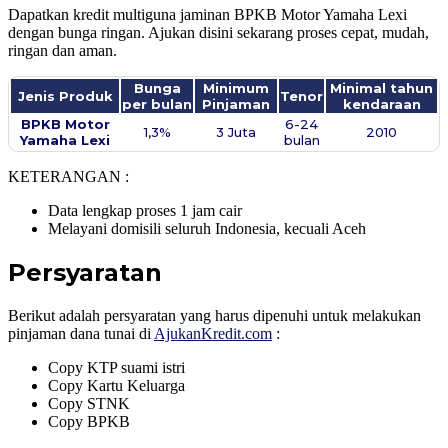
Dapatkan kredit multiguna jaminan BPKB Motor Yamaha Lexi
dengan bunga ringan. Ajukan disini sekarang proses cepat, mudah,
ringan dan aman.
Bunga
Minimum
Minimal tahun
Jenis Produk
Tenor
per bulan
Pinjaman
kendaraan
BPKB Motor
6-24
1,3%
3 Juta
2010
Yamaha Lexi
bulan
KETERANGAN :
Data lengkap proses 1 jam cair
Melayani domisili seluruh Indonesia, kecuali Aceh
Persyaratan
Berikut adalah persyaratan yang harus dipenuhi untuk melakukan
pinjaman dana tunai di
AjukanKredit.com
:
Copy KTP suami istri
Copy Kartu Keluarga
Copy STNK
Copy BPKB