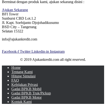
Berminat dengan produk kami, ajukan sekarang disini :
Ajukan Sekarang
BFI Tower
Sunburst CBD Lot.1.2
Jl. Kapt. Soebijanto Djojohadikusumo
BSD City – Tangerang
Selatan 15322
info@ajukankredit.com
Facebook-f
Twitter
Linkedin-in
Instagram
© 2019 Ajukankredit.com all right reserved.
Home
Tentang Kami
Hitung Simulasi
FAQ
Kebijakan Privasi
Gadai BPKB Mobil
Gadai BPKB Truk/Pickup
Gadai BPKB Motor
Kontak Kami