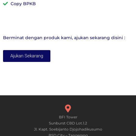
Copy BPKB
Berminat dengan produk kami, ajukan sekarang disini :
Ajukan Sekarang
BFI Tower
Sunburst CBD Lot.1.2
Jl. Kapt. Soebijanto Djojohadikusumo
BSD City – Tangerang