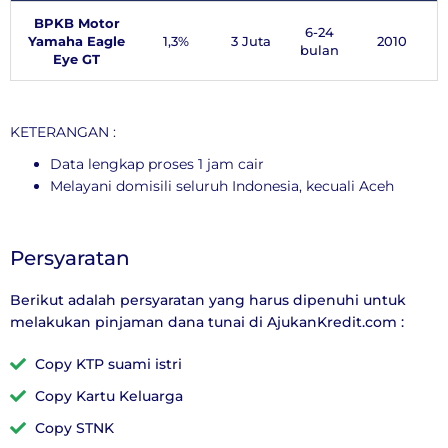
BPKB Motor
6-24
Yamaha Eagle
1,3%
3 Juta
2010
bulan
Eye GT​
KETERANGAN :
Data lengkap proses 1 jam cair
Melayani domisili seluruh Indonesia, kecuali Aceh
Persyaratan
Berikut adalah persyaratan yang harus dipenuhi untuk
melakukan pinjaman dana tunai di
AjukanKredit.com
:
Copy KTP suami istri
Copy Kartu Keluarga
Copy STNK