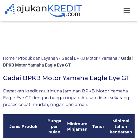
TOGGL
Home
/
Produk dan Layanan
/
Gadai BPKB Motor
/
Yamaha
/
Gadai
BPKB Motor Yamaha Eagle Eye GT
Gadai BPKB Motor Yamaha Eagle Eye GT
Dapatkan kredit multiguna jaminan BPKB Motor Yamaha
Eagle Eye GT dengan bunga ringan. Ajukan disini sekarang
proses cepat, mudah, ringan dan aman.
Bunga
Minimal
Minimum
Jenis Produk
per
Tenor
tahun
Pinjaman
bulan
kendaraan