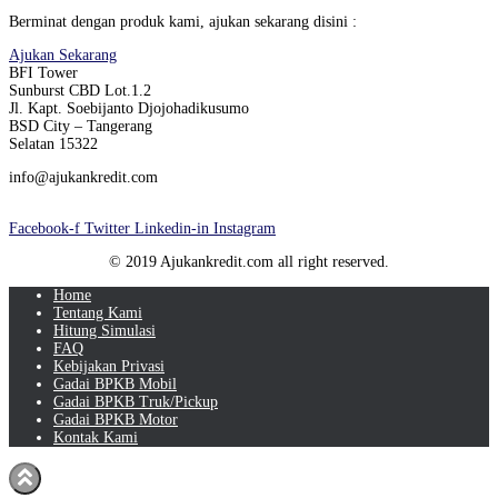
Berminat dengan produk kami, ajukan sekarang disini :
Ajukan Sekarang
BFI Tower
Sunburst CBD Lot.1.2
Jl. Kapt. Soebijanto Djojohadikusumo
BSD City – Tangerang
Selatan 15322
info@ajukankredit.com
Facebook-f
Twitter
Linkedin-in
Instagram
© 2019 Ajukankredit.com all right reserved.
Home
Tentang Kami
Hitung Simulasi
FAQ
Kebijakan Privasi
Gadai BPKB Mobil
Gadai BPKB Truk/Pickup
Gadai BPKB Motor
Kontak Kami