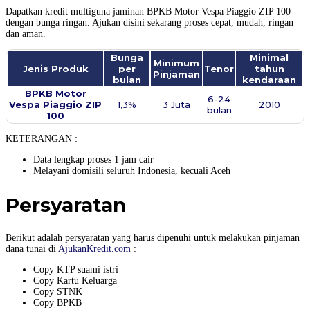
Dapatkan kredit multiguna jaminan BPKB Motor Vespa Piaggio ZIP 100
dengan bunga ringan. Ajukan disini sekarang proses cepat, mudah, ringan
dan aman.
Bunga
Minimal
Minimum
Jenis Produk
per
Tenor
tahun
Pinjaman
bulan
kendaraan
BPKB Motor
6-24
Vespa Piaggio ZIP
1,3%
3 Juta
2010
bulan
100​
KETERANGAN :
Data lengkap proses 1 jam cair
Melayani domisili seluruh Indonesia, kecuali Aceh
Persyaratan
Berikut adalah persyaratan yang harus dipenuhi untuk melakukan pinjaman
dana tunai di
AjukanKredit.com
:
Copy KTP suami istri
Copy Kartu Keluarga
Copy STNK
Copy BPKB