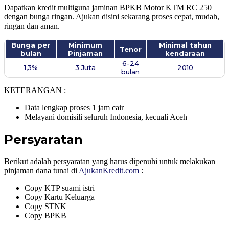
Dapatkan kredit multiguna jaminan BPKB Motor KTM RC 250
dengan bunga ringan. Ajukan disini sekarang proses cepat, mudah,
ringan dan aman.
Bunga per
Minimum
Minimal tahun
Tenor
bulan
Pinjaman
kendaraan
6-24
1,3%
3 Juta
2010
bulan
KETERANGAN :
Data lengkap proses 1 jam cair
Melayani domisili seluruh Indonesia, kecuali Aceh
Persyaratan
Berikut adalah persyaratan yang harus dipenuhi untuk melakukan
pinjaman dana tunai di
AjukanKredit.com
:
Copy KTP suami istri
Copy Kartu Keluarga
Copy STNK
Copy BPKB