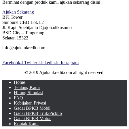
Berminat dengan produk kami, ajukan sekarang disini :
Ajukan Sekarang
BFI Tower
Sunburst CBD Lot.1.2
Jl. Kapt. Soebijanto Djojohadikusumo
BSD City – Tangerang
Selatan 15322
info@ajukankredit.com
Facebook-f
Twitter
Linkedin-in
Instagram
© 2019 Ajukankredit.com all right reserved.
Home
Tentang Kami
Hitung Simulasi
FAQ
Kebijakan Privasi
Gadai BPKB Mobil
Gadai BPKB Truk/Pickup
Gadai BPKB Motor
Kontak Kami