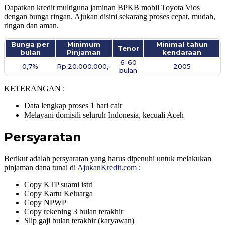
Dapatkan kredit multiguna jaminan BPKB mobil Toyota Vios
dengan bunga ringan. Ajukan disini sekarang proses cepat, mudah,
ringan dan aman.
Bunga per
Minimum
Minimal tahun
Tenor
bulan
Pinjaman
kendaraan
6-60
0,7%
Rp.20.000.000,-
2005
bulan
KETERANGAN :
Data lengkap proses 1 hari cair
Melayani domisili seluruh Indonesia, kecuali Aceh
Persyaratan
Berikut adalah persyaratan yang harus dipenuhi untuk melakukan
pinjaman dana tunai di
AjukanKredit.com
:
Copy KTP suami istri
Copy Kartu Keluarga
Copy NPWP
Copy rekening 3 bulan terakhir
Slip gaji bulan terakhir (karyawan)