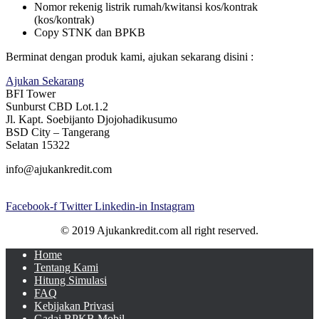
Nomor rekenig listrik rumah/kwitansi kos/kontrak
(kos/kontrak)
Copy STNK dan BPKB
Berminat dengan produk kami, ajukan sekarang disini :
Ajukan Sekarang
BFI Tower
Sunburst CBD Lot.1.2
Jl. Kapt. Soebijanto Djojohadikusumo
BSD City – Tangerang
Selatan 15322
info@ajukankredit.com
Facebook-f
Twitter
Linkedin-in
Instagram
© 2019 Ajukankredit.com all right reserved.
Home
Tentang Kami
Hitung Simulasi
FAQ
Kebijakan Privasi
Gadai BPKB Mobil