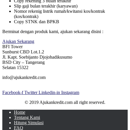
Copy rekening 3 bulan terakhir
Slip gaji bulan terakhir (karyawan)
Nomor rekenig listrik rumah/kwitansi kos/kontrak
(kos/kontrak)
Copy STNK dan BPKB
Berminat dengan produk kami, ajukan sekarang disini :
Ajukan Sekarang
BFI Tower
Sunburst CBD Lot.1.2
Jl. Kapt. Soebijanto Djojohadikusumo
BSD City – Tangerang
Selatan 15322
info@ajukankredit.com
Facebook-f
Twitter
Linkedin-in
Instagram
© 2019 Ajukankredit.com all right reserved.
Home
Tentang Kami
Hitung Simulasi
FAQ