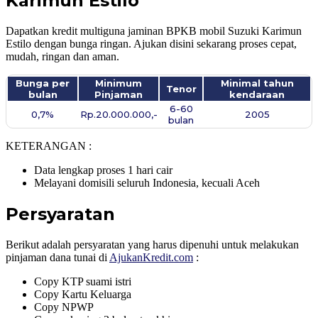
Karimun Estilo
Dapatkan kredit multiguna jaminan BPKB mobil Suzuki Karimun
Estilo dengan bunga ringan. Ajukan disini sekarang proses cepat,
mudah, ringan dan aman.
Bunga per
Minimum
Minimal tahun
Tenor
bulan
Pinjaman
kendaraan
6-60
0,7%
Rp.20.000.000,-
2005
bulan
KETERANGAN :
Data lengkap proses 1 hari cair
Melayani domisili seluruh Indonesia, kecuali Aceh
Persyaratan
Berikut adalah persyaratan yang harus dipenuhi untuk melakukan
pinjaman dana tunai di
AjukanKredit.com
:
Copy KTP suami istri
Copy Kartu Keluarga
Copy NPWP