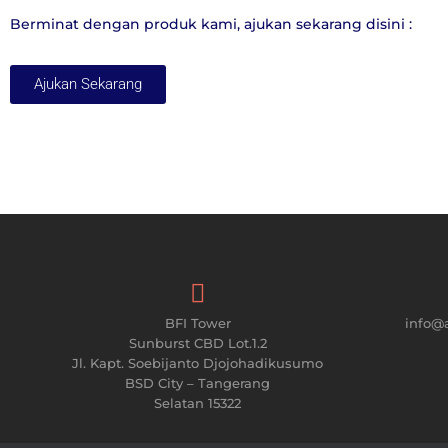
Berminat dengan produk kami, ajukan sekarang disini :
Ajukan Sekarang
BFI Tower
info@
Sunburst CBD Lot.1.2
Jl. Kapt. Soebijanto Djojohadikusumo
BSD City – Tangerang
Selatan 15322