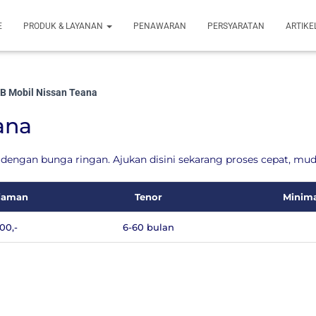
E
PRODUK & LAYANAN
PENAWARAN
PERSYARATAN
ARTIKE
B Mobil Nissan Teana
ana
dengan bunga ringan. Ajukan disini sekarang proses cepat, mud
jaman
Tenor
Minima
00,-
6-60 bulan