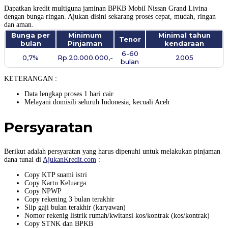
Dapatkan kredit multiguna jaminan BPKB Mobil Nissan Grand Livina
dengan bunga ringan. Ajukan disini sekarang proses cepat, mudah, ringan
dan aman.
Bunga per
Minimum
Minimal tahun
Tenor
bulan
Pinjaman
kendaraan
6-60
0,7%
Rp.20.000.000,-
2005
bulan
KETERANGAN :
Data lengkap proses 1 hari cair
Melayani domisili seluruh Indonesia, kecuali Aceh
Persyaratan
Berikut adalah persyaratan yang harus dipenuhi untuk melakukan pinjaman
dana tunai di
AjukanKredit.com
:
Copy KTP suami istri
Copy Kartu Keluarga
Copy NPWP
Copy rekening 3 bulan terakhir
Slip gaji bulan terakhir (karyawan)
Nomor rekenig listrik rumah/kwitansi kos/kontrak (kos/kontrak)
Copy STNK dan BPKB