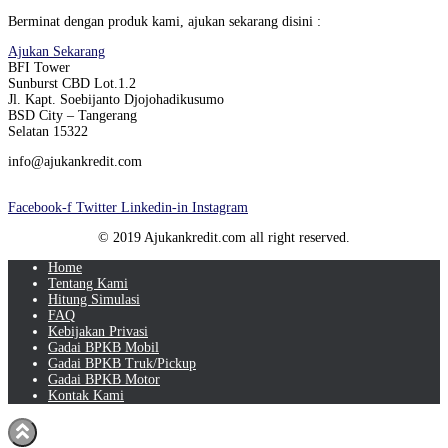
Berminat dengan produk kami, ajukan sekarang disini :
Ajukan Sekarang
BFI Tower
Sunburst CBD Lot.1.2
Jl. Kapt. Soebijanto Djojohadikusumo
BSD City – Tangerang
Selatan 15322
info@ajukankredit.com
Facebook-f
Twitter
Linkedin-in
Instagram
© 2019 Ajukankredit.com all right reserved.
Home
Tentang Kami
Hitung Simulasi
FAQ
Kebijakan Privasi
Gadai BPKB Mobil
Gadai BPKB Truk/Pickup
Gadai BPKB Motor
Kontak Kami