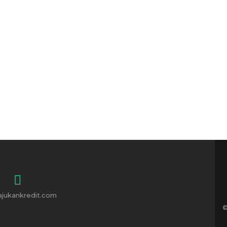
ajukankredit.com
©