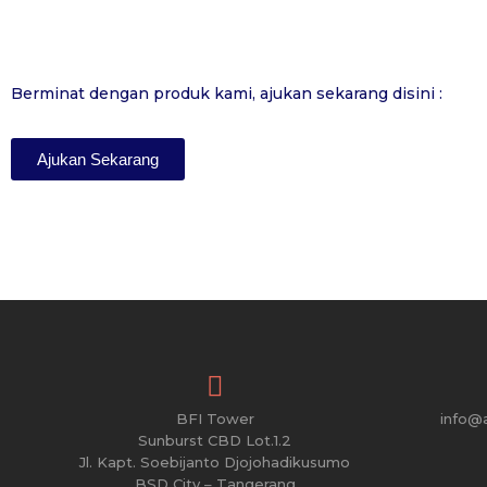
Berminat dengan produk kami, ajukan sekarang disini :
Ajukan Sekarang
BFI Tower
info@
Sunburst CBD Lot.1.2
Jl. Kapt. Soebijanto Djojohadikusumo
BSD City – Tangerang