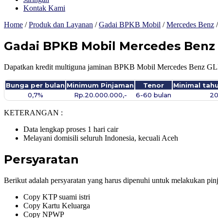
Kontak Kami
Home
/
Produk dan Layanan
/
Gadai BPKB Mobil
/
Mercedes Benz
Gadai BPKB Mobil Mercedes Benz 
Dapatkan kredit multiguna jaminan BPKB Mobil Mercedes Benz GLE-C
Bunga per bulan
Minimum Pinjaman
Tenor
Minimal tah
0,7%
Rp.20.000.000,-
6-60 bulan
2
KETERANGAN :
Data lengkap proses 1 hari cair
Melayani domisili seluruh Indonesia, kecuali Aceh
Persyaratan
Berikut adalah persyaratan yang harus dipenuhi untuk melakukan pin
Copy KTP suami istri
Copy Kartu Keluarga
Copy NPWP