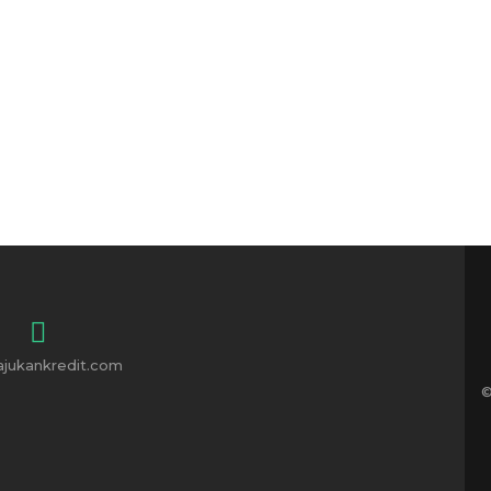
ajukankredit.com
©