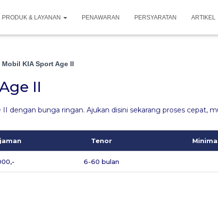
PRODUK & LAYANAN
PENAWARAN
PERSYARATAN
ARTIKEL
Mobil KIA Sport Age II
Age II
II dengan bunga ringan. Ajukan disini sekarang proses cepat, m
njaman
Tenor
Minima
000,-
6-60 bulan