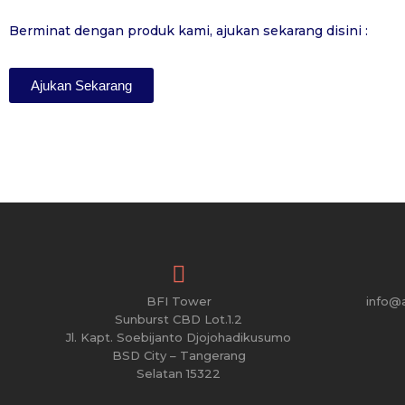
Berminat dengan produk kami, ajukan sekarang disini :
Ajukan Sekarang
BFI Tower
info@
Sunburst CBD Lot.1.2
Jl. Kapt. Soebijanto Djojohadikusumo
BSD City – Tangerang
Selatan 15322