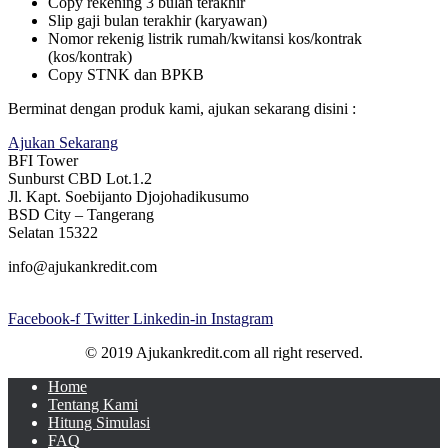
Copy rekening 3 bulan terakhir
Slip gaji bulan terakhir (karyawan)
Nomor rekenig listrik rumah/kwitansi kos/kontrak
(kos/kontrak)
Copy STNK dan BPKB
Berminat dengan produk kami, ajukan sekarang disini :
Ajukan Sekarang
BFI Tower
Sunburst CBD Lot.1.2
Jl. Kapt. Soebijanto Djojohadikusumo
BSD City – Tangerang
Selatan 15322
info@ajukankredit.com
Facebook-f
Twitter
Linkedin-in
Instagram
© 2019 Ajukankredit.com all right reserved.
Home
Tentang Kami
Hitung Simulasi
FAQ