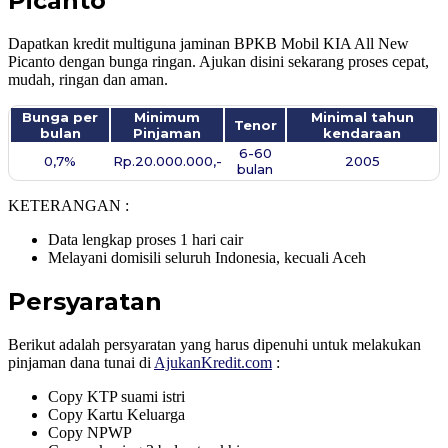
Picanto
Dapatkan kredit multiguna jaminan BPKB Mobil KIA All New
Picanto dengan bunga ringan. Ajukan disini sekarang proses cepat,
mudah, ringan dan aman.
Bunga per
Minimum
Minimal tahun
Tenor
bulan
Pinjaman
kendaraan
6-60
0,7%
Rp.20.000.000,-
2005
bulan
KETERANGAN :
Data lengkap proses 1 hari cair
Melayani domisili seluruh Indonesia, kecuali Aceh
Persyaratan
Berikut adalah persyaratan yang harus dipenuhi untuk melakukan
pinjaman dana tunai di
AjukanKredit.com
:
Copy KTP suami istri
Copy Kartu Keluarga
Copy NPWP