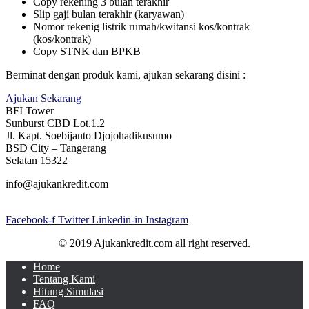
Copy rekening 3 bulan terakhir
Slip gaji bulan terakhir (karyawan)
Nomor rekenig listrik rumah/kwitansi kos/kontrak
(kos/kontrak)
Copy STNK dan BPKB
Berminat dengan produk kami, ajukan sekarang disini :
Ajukan Sekarang
BFI Tower
Sunburst CBD Lot.1.2
Jl. Kapt. Soebijanto Djojohadikusumo
BSD City – Tangerang
Selatan 15322
info@ajukankredit.com
Facebook-f
Twitter
Linkedin-in
Instagram
© 2019 Ajukankredit.com all right reserved.
Home
Tentang Kami
Hitung Simulasi
FAQ