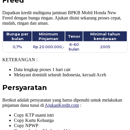
Freed
Dapatkan kredit multiguna jaminan BPKB Mobil Honda New
Freed dengan bunga ringan. Ajukan disini sekarang proses cepat,
mudah, ringan dan aman.
Bunga per
Minimum
Minimal tahun
Tenor
bulan
Pinjaman
kendaraan
6-60
0,7%
Rp.20.000.000,-
2005
bulan
KETERANGAN :
Data lengkap proses 1 hari cair
Melayani domisili seluruh Indonesia, kecuali Aceh
Persyaratan
Berikut adalah persyaratan yang harus dipenuhi untuk melakukan
pinjaman dana tunai di
AjukanKredit.com
:
Copy KTP suami istri
Copy Kartu Keluarga
Copy NPWP