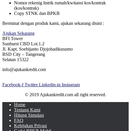
Nomor rekenig listrik rumah/kwitansi kos/kontrak
(kos/kontrak)
Copy STNK dan BPKB
Berminat dengan produk kami, ajukan sekarang disini :
Ajukan Sekarang
BFI Tower
Sunburst CBD Lot.1.2
Jl. Kapt. Soebijanto Djojohadikusumo
BSD City – Tangerang
Selatan 15322
info@ajukankredit.com
Facebook-f
Twitter
Linkedin-in
Instagram
© 2019 Ajukankredit.com all right reserved.
Home
Tentang Kami
Hitung Simulasi
FAQ
Kebijakan Privasi
Gadai BPKB Mobil