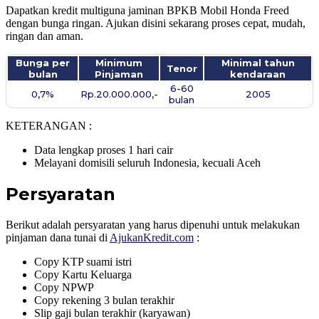
Dapatkan kredit multiguna jaminan BPKB Mobil Honda Freed
dengan bunga ringan. Ajukan disini sekarang proses cepat, mudah,
ringan dan aman.
Bunga per
Minimum
Minimal tahun
Tenor
bulan
Pinjaman
kendaraan
6-60
0,7%
Rp.20.000.000,-
2005
bulan
KETERANGAN :
Data lengkap proses 1 hari cair
Melayani domisili seluruh Indonesia, kecuali Aceh
Persyaratan
Berikut adalah persyaratan yang harus dipenuhi untuk melakukan
pinjaman dana tunai di
AjukanKredit.com
:
Copy KTP suami istri
Copy Kartu Keluarga
Copy NPWP
Copy rekening 3 bulan terakhir
Slip gaji bulan terakhir (karyawan)