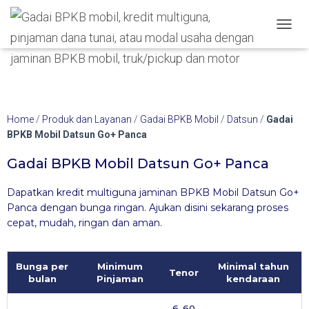
Hubungi WA Kami
TOGGL
Home
/
Produk dan Layanan
/
Gadai BPKB Mobil
/
Datsun
/
Gadai
BPKB Mobil Datsun Go+ Panca
Gadai BPKB Mobil Datsun Go+ Panca
Dapatkan kredit multiguna jaminan BPKB Mobil Datsun Go+
Panca dengan bunga ringan. Ajukan disini sekarang proses
cepat, mudah, ringan dan aman.
Bunga per
Minimum
Minimal tahun
Tenor
bulan
Pinjaman
kendaraan
6-60