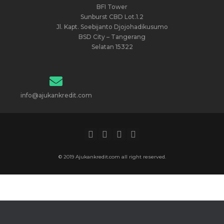
BFI Tower
Sunburst CBD Lot.1.2
Jl. Kapt. Soebijanto Djojohadikusumo
BSD City – Tangerang
Selatan 15322
info@ajukankredit.com
© 2019 Ajukankredit.com all right reserved.