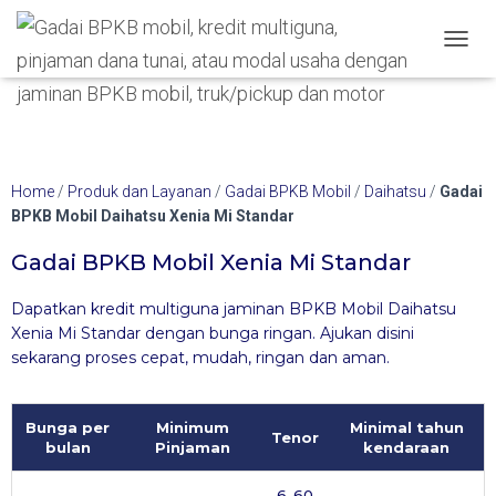
Hubungi WA Kami
TOGGL
Home
/
Produk dan Layanan
/
Gadai BPKB Mobil
/
Daihatsu
/
Gadai
BPKB Mobil Daihatsu Xenia Mi Standar
Gadai BPKB Mobil Xenia Mi Standar
Dapatkan kredit multiguna jaminan BPKB Mobil Daihatsu
Xenia Mi Standar dengan bunga ringan. Ajukan disini
sekarang proses cepat, mudah, ringan dan aman.
Bunga per
Minimum
Minimal tahun
Tenor
bulan
Pinjaman
kendaraan
6-60