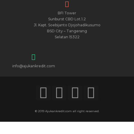
BFI Tower
Sunburst CBD Lot.1.2
Jl. Kapt. Soebijanto Djojohadikusumo
BSD City – Tangerang
Selatan 15322
info@ajukankredit.com
© 2019 Ajukankredit.com all right reserved.