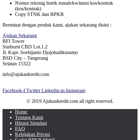
Nomor rekenig listrik rumah/kwitansi kos/kontrak
(kos/kontrak)
Copy STNK dan BPKB
Berminat dengan produk kami, ajukan sekarang disini :
Ajukan Sekarang
BFI Tower
Sunburst CBD Lot.1.2
Jl. Kapt. Soebijanto Djojohadikusumo
BSD City – Tangerang
Selatan 15322
info@ajukankredit.com
Facebook-f
Twitter
Linkedin-in
Instagram
© 2019 Ajukankredit.com all right reserved.
Home
Tentang Kami
Hitung Simulasi
FAQ
Kebijakan Privasi
Gadai BPKB Mobil