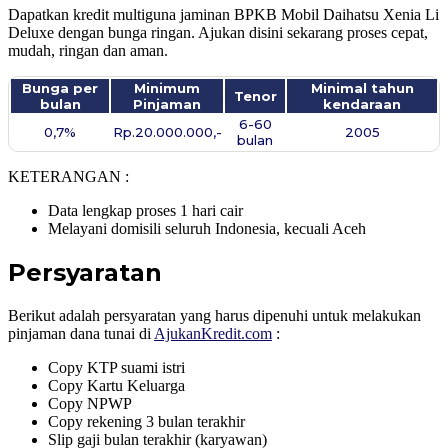
Dapatkan kredit multiguna jaminan BPKB Mobil Daihatsu Xenia Li
Deluxe dengan bunga ringan. Ajukan disini sekarang proses cepat,
mudah, ringan dan aman.
Bunga per
Minimum
Minimal tahun
Tenor
bulan
Pinjaman
kendaraan
6-60
0,7%
Rp.20.000.000,-
2005
bulan
KETERANGAN :
Data lengkap proses 1 hari cair
Melayani domisili seluruh Indonesia, kecuali Aceh
Persyaratan
Berikut adalah persyaratan yang harus dipenuhi untuk melakukan
pinjaman dana tunai di
AjukanKredit.com
:
Copy KTP suami istri
Copy Kartu Keluarga
Copy NPWP
Copy rekening 3 bulan terakhir
Slip gaji bulan terakhir (karyawan)