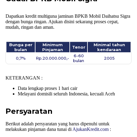
Dapatkan kredit multiguna jaminan BPKB Mobil Daihatsu Sigra
dengan bunga ringan. Ajukan disini sekarang proses cepat,
mudah, ringan dan aman.
Bunga per
Minimum
Minimal tahun
Tenor
bulan
Pinjaman
kendaraan
6-60
0,7%
Rp.20.000.000,-
2005
bulan
KETERANGAN :
Data lengkap proses 1 hari cair
Melayani domisili seluruh Indonesia, kecuali Aceh
Persyaratan
Berikut adalah persyaratan yang harus dipenuhi untuk
melakukan pinjaman dana tunai di
AjukanKredit.com
: