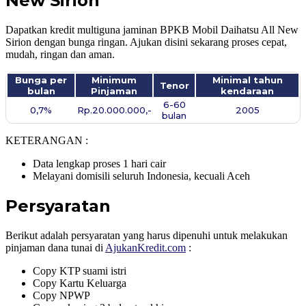
New Sirion
Dapatkan kredit multiguna jaminan BPKB Mobil Daihatsu All New
Sirion dengan bunga ringan. Ajukan disini sekarang proses cepat,
mudah, ringan dan aman.
Bunga per
Minimum
Minimal tahun
Tenor
bulan
Pinjaman
kendaraan
6-60
0,7%
Rp.20.000.000,-
2005
bulan
KETERANGAN :
Data lengkap proses 1 hari cair
Melayani domisili seluruh Indonesia, kecuali Aceh
Persyaratan
Berikut adalah persyaratan yang harus dipenuhi untuk melakukan
pinjaman dana tunai di
AjukanKredit.com
:
Copy KTP suami istri
Copy Kartu Keluarga
Copy NPWP