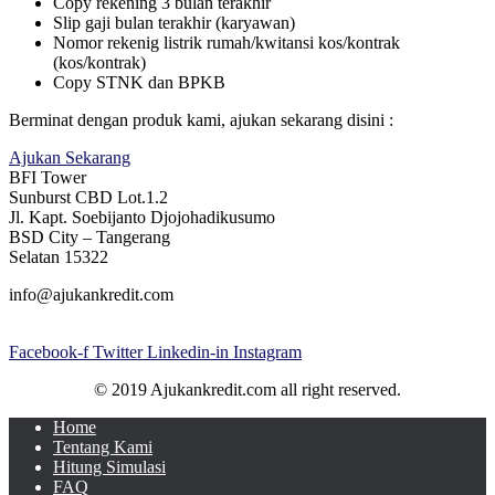
Copy rekening 3 bulan terakhir
Slip gaji bulan terakhir (karyawan)
Nomor rekenig listrik rumah/kwitansi kos/kontrak
(kos/kontrak)
Copy STNK dan BPKB
Berminat dengan produk kami, ajukan sekarang disini :
Ajukan Sekarang
BFI Tower
Sunburst CBD Lot.1.2
Jl. Kapt. Soebijanto Djojohadikusumo
BSD City – Tangerang
Selatan 15322
info@ajukankredit.com
Facebook-f
Twitter
Linkedin-in
Instagram
© 2019 Ajukankredit.com all right reserved.
Home
Tentang Kami
Hitung Simulasi
FAQ