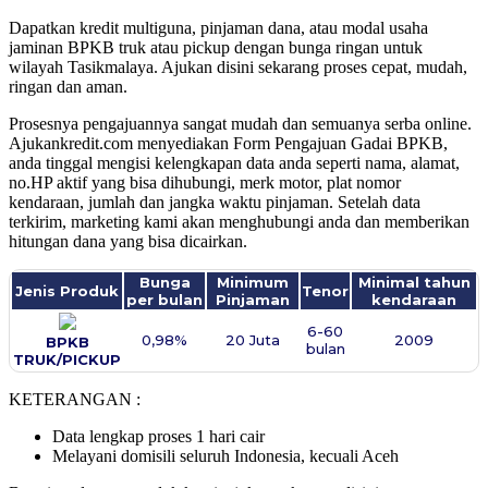
Dapatkan kredit multiguna, pinjaman dana, atau modal usaha
jaminan BPKB truk atau pickup dengan bunga ringan untuk
wilayah Tasikmalaya. Ajukan disini sekarang proses cepat, mudah,
ringan dan aman.
Prosesnya pengajuannya sangat mudah dan semuanya serba online.
Ajukankredit.com menyediakan Form Pengajuan Gadai BPKB,
anda tinggal mengisi kelengkapan data anda seperti nama, alamat,
no.HP aktif yang bisa dihubungi, merk motor, plat nomor
kendaraan, jumlah dan jangka waktu pinjaman. Setelah data
terkirim, marketing kami akan menghubungi anda dan memberikan
hitungan dana yang bisa dicairkan.
Bunga
Minimum
Minimal tahun
Jenis Produk
Tenor
per bulan
Pinjaman
kendaraan
6-60
0,98%
20 Juta
2009
BPKB
bulan
TRUK/PICKUP
KETERANGAN :
Data lengkap proses 1 hari cair
Melayani domisili seluruh Indonesia, kecuali Aceh