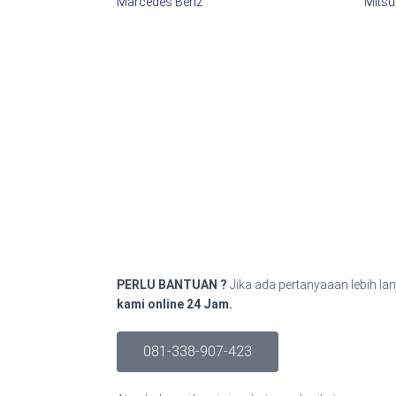
Marcedes Benz
Mitsu
PERLU BANTUAN ?
Jika ada pertanyaaan lebih lan
kami online 24 Jam.
081-338-907-423