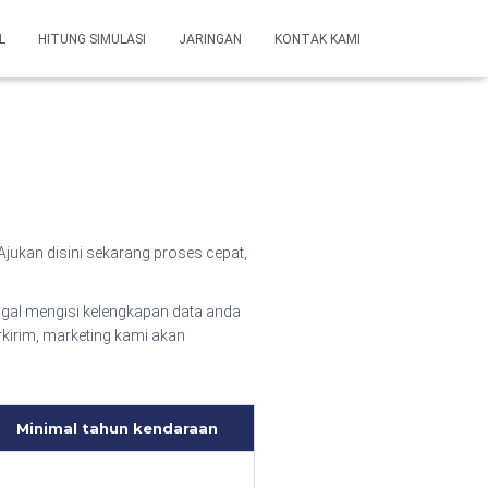
L
HITUNG SIMULASI
JARINGAN
KONTAK KAMI
Ajukan disini sekarang proses cepat,
gal mengisi kelengkapan data anda
rkirim, marketing kami akan
Minimal tahun kendaraan