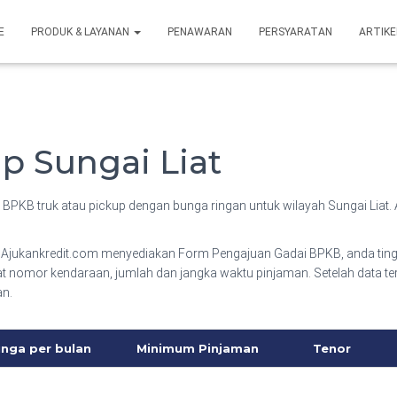
E
PRODUK & LAYANAN
PENAWARAN
PERSYARATAN
ARTIKE
p Sungai Liat
BPKB truk atau pickup dengan bunga ringan untuk wilayah Sungai Liat. 
Ajukankredit.com menyediakan Form Pengajuan Gadai BPKB, anda ting
lat nomor kendaraan, jumlah dan jangka waktu pinjaman. Setelah data te
an.
nga per bulan
Minimum Pinjaman
Tenor