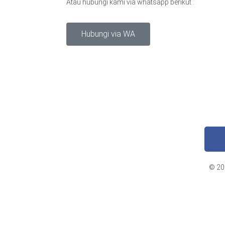
Atau hubungi kami via whatsapp berikut :
Hubungi via WA
© 201