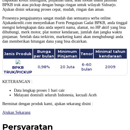
Dapatkan kredit multiguna, pinjaman dana, atau modal usaha jaminan
BPKB truk atau pickup dengan bunga ringan untuk wilayah Sidoarjo.
Ajukan disini sekarang proses cepat, mudah, ringan dan aman.
Prosesnya pengajuannya sangat mudah dan semuanya serba online.
Ajukankredit.com menyediakan Form Pengajuan Gadai BPKB, anda tinggal
mengisi kelengkapan data anda seperti nama, alamat, no.HP aktif yang bisa
dihubungi, merk motor, plat nomor kendaraan, jumlah dan jangka waktu
pinjaman. Setelah data terkirim, marketing kami akan menghubungi anda
dan memberikan hitungan dana yang bisa dicairkan.
Bunga
Minimum
Minimal tahun
Jenis Produk
Tenor
per bulan
Pinjaman
kendaraan
6-60
0,98%
20 Juta
2009
BPKB
bulan
TRUK/PICKUP
KETERANGAN :
Data lengkap proses 1 hari cair
Melayani domisili seluruh Indonesia, kecuali Aceh
Berminat dengan produk kami, ajukan sekarang disini :
Ajukan Sekarang
Persyaratan