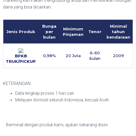
marketing kami akan menghubungi anda dan memberikan hitungan
dana yang bisa dicairkan.
Bunga
Minimal
Minimum
Jenis Produk
per
Tenor
tahun
Pinjaman
bulan
kendaraan
6-60
0,98%
20 Juta
2009
BPKB
bulan
TRUK/PICKUP
KETERANGAN :
Data lengkap proses 1 hari cair
Melayani domisili seluruh Indonesia, kecuali Aceh
Berminat dengan produk kami, ajukan sekarang disini :