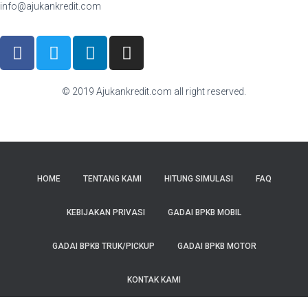
info@ajukankredit.com
© 2019 Ajukankredit.com all right reserved.
HOME
TENTANG KAMI
HITUNG SIMULASI
FAQ
KEBIJAKAN PRIVASI
GADAI BPKB MOBIL
GADAI BPKB TRUK/PICKUP
GADAI BPKB MOTOR
KONTAK KAMI