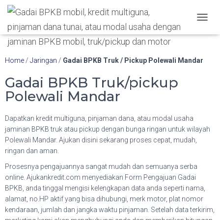
Hubungi WA Kami
T
O
G
G
Home
/
Jaringan
/
Gadai BPKB Truk / Pickup Polewali Mandar
L
E
Gadai BPKB Truk/pickup
N
A
Polewali Mandar
V
I
Dapatkan kredit multiguna, pinjaman dana, atau modal usaha
G
A
jaminan BPKB truk atau pickup dengan bunga ringan untuk wilayah
T
Polewali Mandar. Ajukan disini sekarang proses cepat, mudah,
I
ringan dan aman.
O
N
Prosesnya pengajuannya sangat mudah dan semuanya serba
online. Ajukankredit.com menyediakan Form Pengajuan Gadai
BPKB, anda tinggal mengisi kelengkapan data anda seperti nama,
alamat, no.HP aktif yang bisa dihubungi, merk motor, plat nomor
kendaraan, jumlah dan jangka waktu pinjaman. Setelah data terkirim,