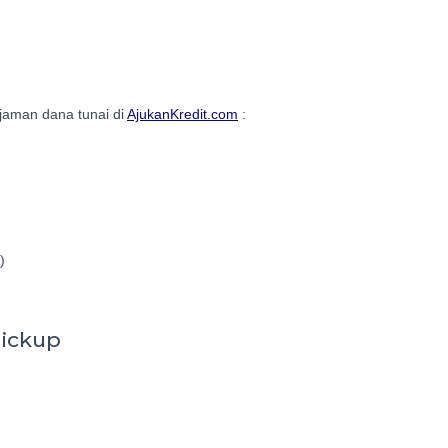
njaman dana tunai di
AjukanKredit.com
:
)
pickup