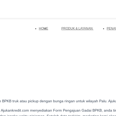
HOME
PRODUK & LAYANAN
PENA
 BPKB truk atau pickup dengan bunga ringan untuk wilayah Palu. Ajuk
Ajukankredit.com menyediakan Form Pengajuan Gadai BPKB, anda ting
ah dan jangka waktu pinjaman. Setelah data terkirim, marketing kami