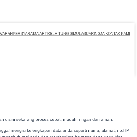
WARAN
PERSYARATAN
ARTIKEL
HITUNG SIMULASI
JARINGAN
KONTAK KAMI
an disini sekarang proses cepat, mudah, ringan dan aman.
gal mengisi kelengkapan data anda seperti nama, alamat, no.HP
 akan menghubungi anda dan memberikan hitungan dana yang bisa