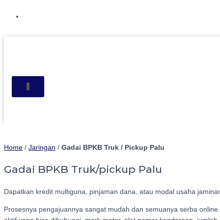
Hubungi WA Kami
TOGGLE NAVIGATION
Home
/
Jaringan
/
Gadai BPKB Truk / Pickup Palu
Gadai BPKB Truk/pickup Palu
Dapatkan kredit multiguna, pinjaman dana, atau modal usaha jaminan
Prosesnya pengajuannya sangat mudah dan semuanya serba online. 
aktif yang bisa dihubungi, merk motor, plat nomor kendaraan, juml