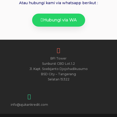
Atau hubungi kami via whatsapp berikut :
Hubungi via WA
BFI Tower
Sunburst CBD Lot.1.2
Jl. Kapt. Soebijanto Djojohadikusumo
BSD City – Tangerang
Selatan 15322
info@ajukankredit.com