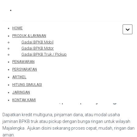
Hubungi WA Kami
HOME
PRODUK & LAYANAN
Gadai BPKB Mobil
TOGGLE
Gadai BPKB Motor
NAVIGATION
Gadai BPKB Truk / Pickup
PENAWARAN
PERSYARATAN
ARTIKEL
HITUNG SIMULASI
Home
/
Jaringan
/
Gadai BPKB Truk / Pickup Majalengka
JARINGAN
Gadai BPKB Truk/pickup Majalengka
KONTAK KAMI
Dapatkan kredit multiguna, pinjaman dana, atau modal usaha
jaminan BPKB truk atau pickup dengan bunga ringan untuk wilayah
Majalengka . Ajukan disini sekarang proses cepat, mudah, ringan dan
aman.