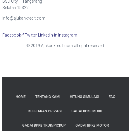
BSD City – Tangerang
Selatan 15322
info@ajukankredit.com
Facebook-f
Twitter
Linkedin-in
Instagram
© 2019 Ajukankredit.com all right reserved.
HOME
TENTANG KAMI
HITUNG SIMULASI
FAQ
KEBIJAKAN PRIVASI
GADAI BPKB MOBIL
GADAI BPKB TRUK/PICKUP
GADAI BPKB MOTOR