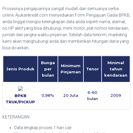
Prosesnya pengajuannya sangat mudah dan semuanya serba
online. Ajukankredit.com menyediakan Form Pengajuan Gadai BPKB,
anda tinggal mengisi kelengkapan data anda seperti nama, alamat,
no.HP aktif yang bisa dihubungi, merk motor, plat nomor kendaraan,
jumlah dan jangka waktu pinjaman. Setelah data terkirim, marketing
kami akan menghubungi anda dan memberikan hitungan dana yang
bisa dicairkan.
Bunga
Minimal
Minimum
Jenis Produk
per
Tenor
tahun
Pinjaman
bulan
kendaraan
6-60
0,98%
20 Juta
2009
BPKB
bulan
TRUK/PICKUP
KETERANGAN :
Data lengkap proses 1 hari cair