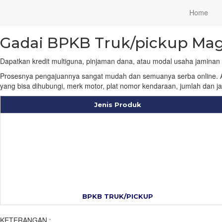
Hubungi WA Kami
Home
Home
/
Jaringan
/
Gadai BPKB Truk / Pickup Magelang
Gadai BPKB Truk/pickup Ma
Dapatkan kredit multiguna, pinjaman dana, atau modal usaha jaminan
Prosesnya pengajuannya sangat mudah dan semuanya serba online. Aj
yang bisa dihubungi, merk motor, plat nomor kendaraan, jumlah dan 
Jenis Produk
BPKB TRUK/PICKUP
KETERANGAN :