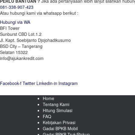
PERLU BANTUAN ?
Jika ada pertanyaaan lebih lanjut silahkan hubun
081-338-907-423
Atau hubungi kami via whatsapp berikut :
Hubungi via WA
BFI Tower
Sunburst CBD Lot.1.2
Jl. Kapt. Soebijanto Djojohadikusumo
BSD City – Tangerang
Selatan 15322
info@ajukankredit.com
Facebook-f
Twitter
Linkedin-in
Instagram
Home
Tentang Kami
Hitung Simulasi
FAQ
Kebijakan Privasi
Gadai BPKB Mobil
Gadai BPKB Truk/Pickup