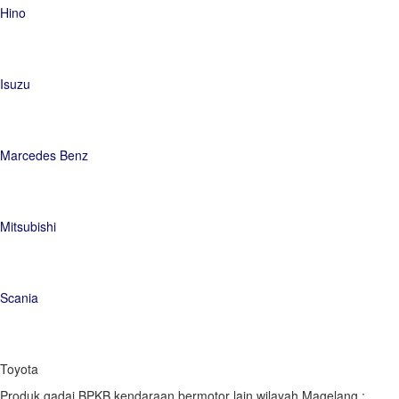
Hino
Isuzu
Marcedes Benz
Mitsubishi
Scania
Toyota
Produk gadai BPKB kendaraan bermotor lain wilayah Magelang :