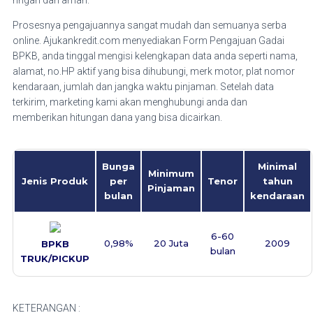
ringan dan aman.
Prosesnya pengajuannya sangat mudah dan semuanya serba
online. Ajukankredit.com menyediakan Form Pengajuan Gadai
BPKB, anda tinggal mengisi kelengkapan data anda seperti nama,
alamat, no.HP aktif yang bisa dihubungi, merk motor, plat nomor
kendaraan, jumlah dan jangka waktu pinjaman. Setelah data
terkirim, marketing kami akan menghubungi anda dan
memberikan hitungan dana yang bisa dicairkan.
Bunga
Minimal
Minimum
Jenis Produk
per
Tenor
tahun
Pinjaman
bulan
kendaraan
6-60
0,98%
20 Juta
2009
BPKB
bulan
TRUK/PICKUP
KETERANGAN :