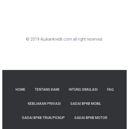
© 2019 Ajukankredit.com all right reserved.
HOME
TENTANG KAMI
HITUNG SIMULASI
FAQ
KEBIJAKAN PRIVASI
GADAI BPKB MOBIL
GADAI BPKB TRUK/PICKUP
GADAI BPKB MOTOR