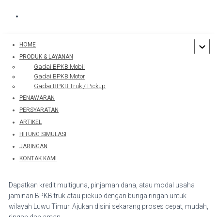
Hubungi WA Kami
HOME
PRODUK & LAYANAN
Gadai BPKB Mobil
TOGGLE 
Gadai BPKB Motor
Gadai BPKB Truk / Pickup
PENAWARAN
PERSYARATAN
ARTIKEL
HITUNG SIMULASI
Home
/
Jaringan
/
Gadai BPKB Truk / Pickup Luwu Timur
JARINGAN
Gadai BPKB Truk/pickup Luwu Timur
KONTAK KAMI
Dapatkan kredit multiguna, pinjaman dana, atau modal usaha
jaminan BPKB truk atau pickup dengan bunga ringan untuk
wilayah Luwu Timur. Ajukan disini sekarang proses cepat, mudah,