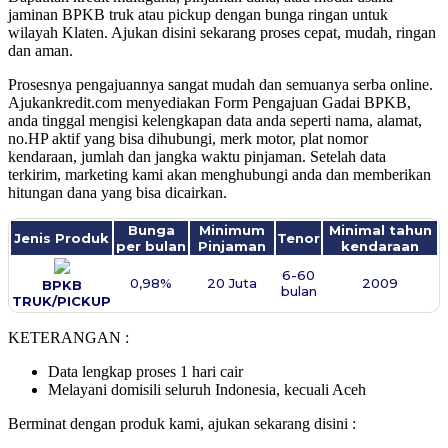
jaminan BPKB truk atau pickup dengan bunga ringan untuk
wilayah Klaten. Ajukan disini sekarang proses cepat, mudah, ringan
dan aman.
Prosesnya pengajuannya sangat mudah dan semuanya serba online.
Ajukankredit.com menyediakan Form Pengajuan Gadai BPKB,
anda tinggal mengisi kelengkapan data anda seperti nama, alamat,
no.HP aktif yang bisa dihubungi, merk motor, plat nomor
kendaraan, jumlah dan jangka waktu pinjaman. Setelah data
terkirim, marketing kami akan menghubungi anda dan memberikan
hitungan dana yang bisa dicairkan.
Bunga
Minimum
Minimal tahun
Jenis Produk
Tenor
per bulan
Pinjaman
kendaraan
6-60
0,98%
20 Juta
2009
BPKB
bulan
TRUK/PICKUP
KETERANGAN :
Data lengkap proses 1 hari cair
Melayani domisili seluruh Indonesia, kecuali Aceh
Berminat dengan produk kami, ajukan sekarang disini :