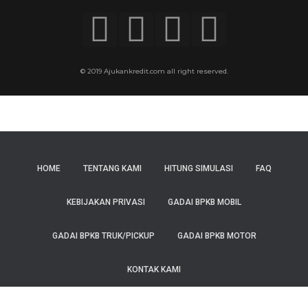
© 2019 Ajukankredit.com all right reserved.
HOME
TENTANG KAMI
HITUNG SIMULASI
FAQ
KEBIJAKAN PRIVASI
GADAI BPKB MOBIL
GADAI BPKB TRUK/PICKUP
GADAI BPKB MOTOR
KONTAK KAMI