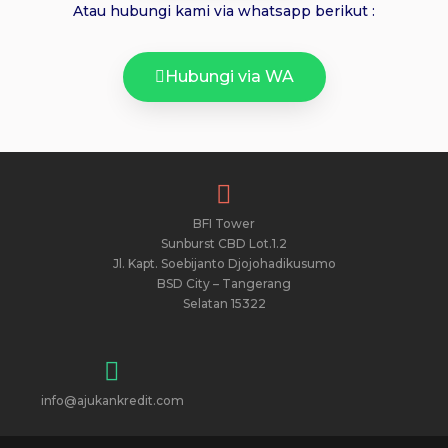
Atau hubungi kami via whatsapp berikut :
Hubungi via WA
BFI Tower
Sunburst CBD Lot.1.2
Jl. Kapt. Soebijanto Djojohadikusumo
BSD City – Tangerang
Selatan 15322
info@ajukankredit.com