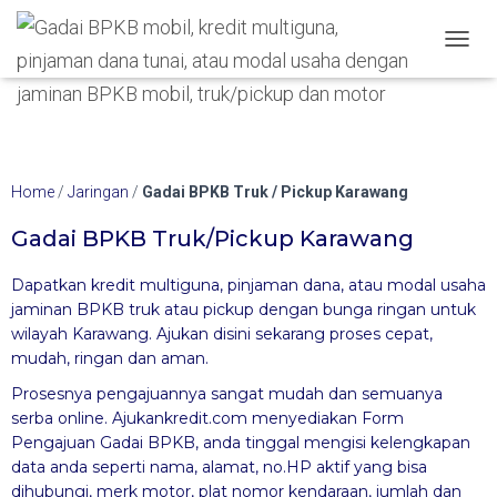
Hubungi WA Kami
T
O
G
G
L
E
N
Home
/
Jaringan
/
Gadai BPKB Truk / Pickup Karawang
A
V
Gadai BPKB Truk/pickup Karawang
I
G
Dapatkan kredit multiguna, pinjaman dana, atau modal usaha
A
jaminan BPKB truk atau pickup dengan bunga ringan untuk
T
I
wilayah Karawang. Ajukan disini sekarang proses cepat,
O
mudah, ringan dan aman.
N
Prosesnya pengajuannya sangat mudah dan semuanya
serba online. Ajukankredit.com menyediakan Form
Pengajuan Gadai BPKB, anda tinggal mengisi kelengkapan
data anda seperti nama, alamat, no.HP aktif yang bisa
dihubungi, merk motor, plat nomor kendaraan, jumlah dan