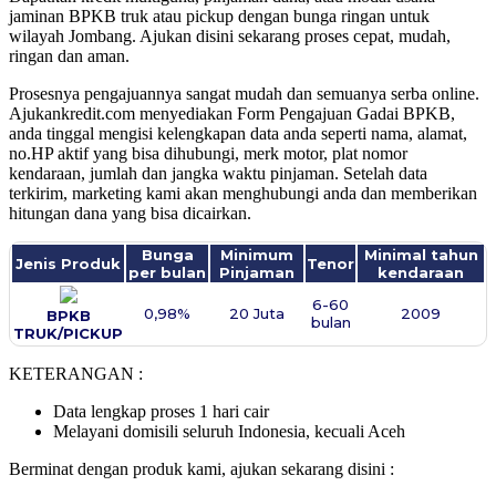
jaminan BPKB truk atau pickup dengan bunga ringan untuk
wilayah Jombang. Ajukan disini sekarang proses cepat, mudah,
ringan dan aman.
Prosesnya pengajuannya sangat mudah dan semuanya serba online.
Ajukankredit.com menyediakan Form Pengajuan Gadai BPKB,
anda tinggal mengisi kelengkapan data anda seperti nama, alamat,
no.HP aktif yang bisa dihubungi, merk motor, plat nomor
kendaraan, jumlah dan jangka waktu pinjaman. Setelah data
terkirim, marketing kami akan menghubungi anda dan memberikan
hitungan dana yang bisa dicairkan.
Bunga
Minimum
Minimal tahun
Jenis Produk
Tenor
per bulan
Pinjaman
kendaraan
6-60
0,98%
20 Juta
2009
BPKB
bulan
TRUK/PICKUP
KETERANGAN :
Data lengkap proses 1 hari cair
Melayani domisili seluruh Indonesia, kecuali Aceh
Berminat dengan produk kami, ajukan sekarang disini :