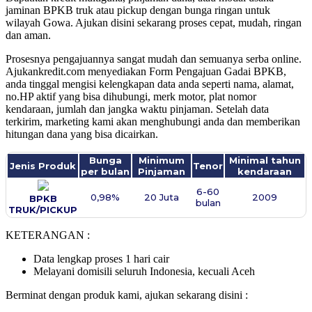
jaminan BPKB truk atau pickup dengan bunga ringan untuk
wilayah Gowa. Ajukan disini sekarang proses cepat, mudah, ringan
dan aman.
Prosesnya pengajuannya sangat mudah dan semuanya serba online.
Ajukankredit.com menyediakan Form Pengajuan Gadai BPKB,
anda tinggal mengisi kelengkapan data anda seperti nama, alamat,
no.HP aktif yang bisa dihubungi, merk motor, plat nomor
kendaraan, jumlah dan jangka waktu pinjaman. Setelah data
terkirim, marketing kami akan menghubungi anda dan memberikan
hitungan dana yang bisa dicairkan.
Bunga
Minimum
Minimal tahun
Jenis Produk
Tenor
per bulan
Pinjaman
kendaraan
6-60
0,98%
20 Juta
2009
BPKB
bulan
TRUK/PICKUP
KETERANGAN :
Data lengkap proses 1 hari cair
Melayani domisili seluruh Indonesia, kecuali Aceh
Berminat dengan produk kami, ajukan sekarang disini :