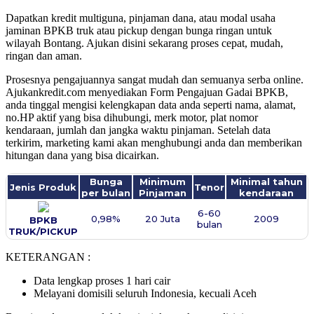
Dapatkan kredit multiguna, pinjaman dana, atau modal usaha
jaminan BPKB truk atau pickup dengan bunga ringan untuk
wilayah Bontang. Ajukan disini sekarang proses cepat, mudah,
ringan dan aman.
Prosesnya pengajuannya sangat mudah dan semuanya serba online.
Ajukankredit.com menyediakan Form Pengajuan Gadai BPKB,
anda tinggal mengisi kelengkapan data anda seperti nama, alamat,
no.HP aktif yang bisa dihubungi, merk motor, plat nomor
kendaraan, jumlah dan jangka waktu pinjaman. Setelah data
terkirim, marketing kami akan menghubungi anda dan memberikan
hitungan dana yang bisa dicairkan.
Bunga
Minimum
Minimal tahun
Jenis Produk
Tenor
per bulan
Pinjaman
kendaraan
6-60
0,98%
20 Juta
2009
BPKB
bulan
TRUK/PICKUP
KETERANGAN :
Data lengkap proses 1 hari cair
Melayani domisili seluruh Indonesia, kecuali Aceh