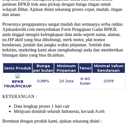
jaminan BPKB truk atau pickup dengan bunga ringan untuk
wilayah Blitar. Ajukan disini sekarang proses cepat, mudah, ringan
dan aman.
Prosesnya pengajuannya sangat mudah dan semuanya serba online.
Ajukankredit.com menyediakan Form Pengajuan Gadai BPKB,
anda tinggal mengisi kelengkapan data anda seperti nama, alamat,
no.HP aktif yang bisa dihubungi, merk motor, plat nomor
kendaraan, jumlah dan jangka waktu pinjaman. Setelah data
terkirim, marketing kami akan menghubungi anda dan memberikan
hitungan dana yang bisa dicairkan.
Bunga
Minimum
Minimal tahun
Jenis Produk
Tenor
per bulan
Pinjaman
kendaraan
6-60
0,98%
20 Juta
2009
BPKB
bulan
TRUK/PICKUP
KETERANGAN :
Data lengkap proses 1 hari cair
Melayani domisili seluruh Indonesia, kecuali Aceh
Berminat dengan produk kami, ajukan sekarang disini :